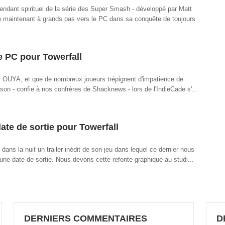
cendant spirituel de la série des Super Smash - développé par Matt
e maintenant à grands pas vers le PC dans sa conquête de toujours
e PC pour Towerfall
sur OUYA, et que de nombreux joueurs trépignent d'impatience de
rson - confie à nos confrères de Shacknews - lors de l'IndieCade s'...
date de sortie pour Towerfall
dans la nuit un trailer inédit de son jeu dans lequel ce dernier nous
e date de sortie. Nous devons cette refonte graphique au studi...
DERNIERS COMMENTAIRES
D