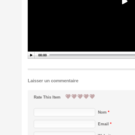
00:00
Laisser un commentaire
Rate This Item
Nom
*
Email
*