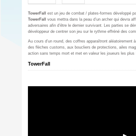
CASINO
IPAD
WINDOWS
IN
FINANCÉ
PS4
PHONE
FRANCE
JAV
EN
TowerFall
est un jeu de combat / plates-formes développé p
–
2012
TowerFall
vous mettra dans la peau d’un archer qui devra aff
ANDROID
adversaires afin d’être le dernier survivant. Les parties se dé
FINANCÉ
développeur de centrer son jeu sur le rythme effréné des co
EN
2013
Au cours d’un round, des coffres apparaîtront aléatoirement à
des flèches customs, aux boucliers de protections, ailes mag
FINANCÉ
action sans temps mort et met en valeur les joueurs les plus 
EN
2014
TowerFall
FINANCÉ
EN
2015