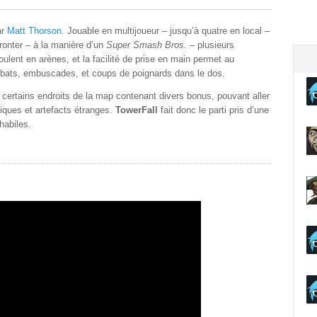
ar
Matt Thorson
. Jouable en multijoueur – jusqu’à quatre en local –
ronter – à la manière d’un
Super Smash Bros.
– plusieurs
roulent en arènes, et la facilité de prise en main permet au
mbats, embuscades, et coups de poignards dans le dos.
 certains endroits de la map contenant divers bonus, pouvant aller
iques et artefacts étranges.
TowerFall
fait donc le parti pris d’une
habiles.