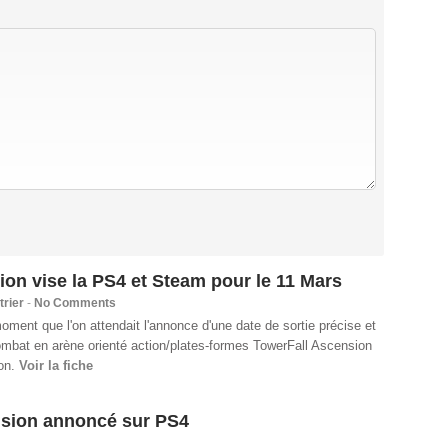
on vise la PS4 et Steam pour le 11 Mars
trier
-
No Comments
moment que l'on attendait l'annonce d'une date de sortie précise et
 combat en arène orienté action/plates-formes TowerFall Ascension
son.
Voir la fiche
nsion annoncé sur PS4