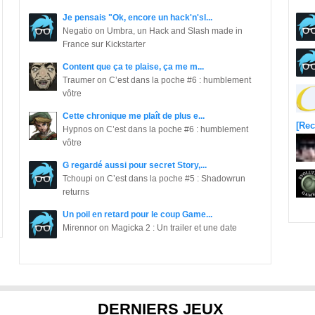
Je pensais "Ok, encore un hack'n'sl...
Negatio on Umbra, un Hack and Slash made in
France sur Kickstarter
Content que ça te plaise, ça me m...
Traumer on C’est dans la poche #6 : humblement
vôtre
Cette chronique me plaît de plus e...
[Rec
Hypnos on C’est dans la poche #6 : humblement
vôtre
G regardé aussi pour secret Story,...
Tchoupi on C’est dans la poche #5 : Shadowrun
returns
Un poil en retard pour le coup Game...
Mirennor on Magicka 2 : Un trailer et une date
DERNIERS JEUX