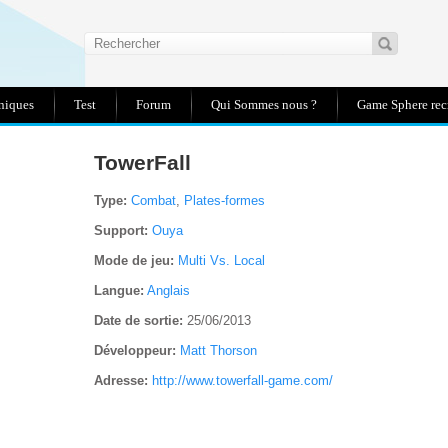
niques
Test
Forum
Qui Sommes nous ?
Game Sphere recr
R
TowerFall
RS
E
Type:
Combat
,
Plates-formes
Support:
Ouya
NT
NT
Mode de jeu:
Multi Vs. Local
ES
Langue:
Anglais
Date de sortie:
25/06/2013
IT
NT
Développeur:
Matt Thorson
R
RE
Adresse:
http://www.towerfall-game.com/