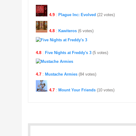
4.9
:
Plague Inc: Evolved
(22 votes)
4.8
:
Kawiteros
(6 votes)
4.8
:
Five Nights at Freddy's 3
(5 votes)
4.7
:
Mustache Armies
(84 votes)
4.7
:
Mount Your Friends
(10 votes)