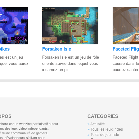
pikes
Forsaken Isle
Faceted Flig
es est un jeu
Forsaken Isle est un jeu de rôle
Faceted Flight
equel vous aurez
orienté survie dans lequel vous
course dans l
incarnez un pir...
pourrez sauter
OPOS
CATEGORIES
ere est un webzine participatif autour
»
Actualité
vers des jeux vidéo indépendants,
»
Tous les jeux indés
 d'une communauté de gamers,
»
Tests de jeu indé
es, développeurs s'alliant pour