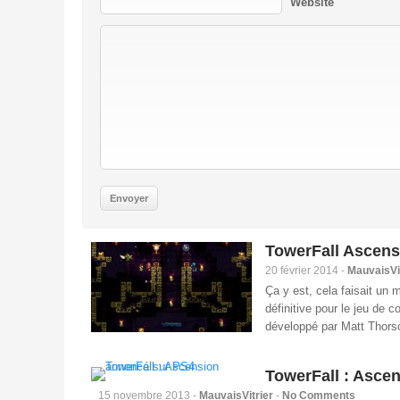
Website
TowerFall Ascensi
20 février 2014 -
MauvaisVi
Ça y est, cela faisait un 
définitive pour le jeu de
développé par Matt Thor
TowerFall : Asce
15 novembre 2013 -
MauvaisVitrier
-
No Comments