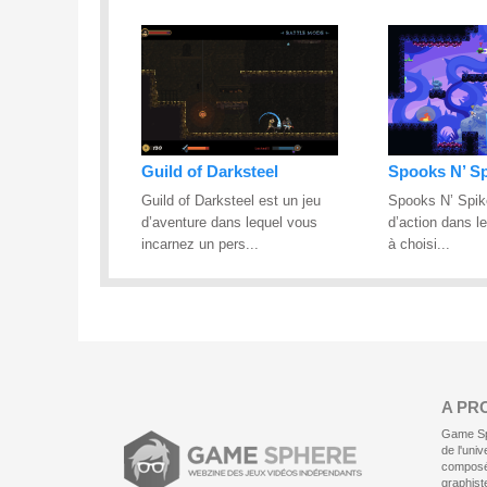
Guild of Darksteel
Spooks N’ S
Guild of Darksteel est un jeu
Spooks N’ Spik
d’aventure dans lequel vous
d’action dans l
incarnez un pers...
à choisi...
A PR
Game Sph
de l'uni
composé
graphist