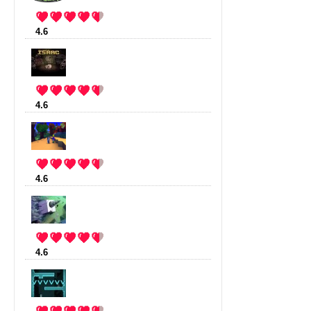
4.6
:
Minecraft
(16 votes)
4.6
:
The binding of Isaac
(15 votes)
4.6
:
Cube World
(13 votes)
4.6
:
Blocks That Matter
(12 votes)