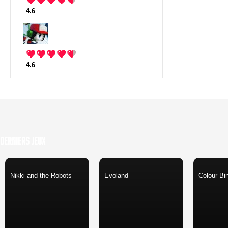
4.6
:
VVVVVV
(10 votes)
4.6
:
Cave Story
(7 votes)
Derniers Jeux
Nikki and the Robots
Evoland
Colour Bi