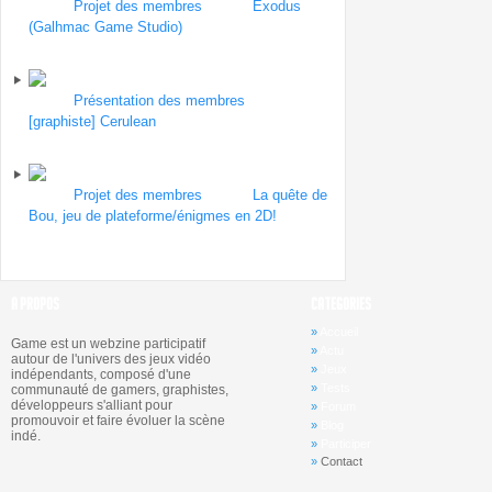
Forum
Projet des membres
| Topic
Exodus
(Galhmac Game Studio)
par gurvy
le 17
septembre 2012
Forum
Présentation des membres
| Topic
[graphiste] Cerulean
par Stupefly
le 16
septembre 2012
Forum
Projet des membres
| Topic
La quête de
Bou, jeu de plateforme/énigmes en 2D!
par
Stupefly
le 16 septembre 2012
A PROPOS
CATEGORIES
»
Accueil
Game est un webzine participatif
»
Actu
autour de l'univers des jeux vidéo
»
Jeux
indépendants, composé d'une
»
Tests
communauté de gamers, graphistes,
développeurs s'alliant pour
»
Forum
promouvoir et faire évoluer la scène
»
Blog
indé.
»
Participer
»
Contact