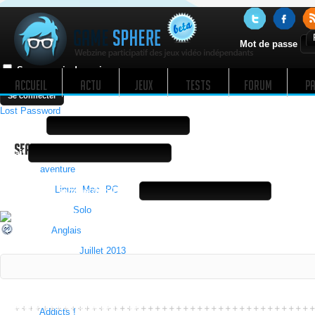
Mot de passe
Se souvenir de moi
ACCUEIL
ACTU
JEUX
TESTS
FORUM
PA
Lost Password
Note
Username
Rating: 0.0/
5
(0 votes cast)
Sealark
Email
Type:
aventure
La réponse à la question Math est obligatoire !
Support:
Linux
,
Mac
,
PC
Quelle est la somme de :
11 + 5
Mode de jeu:
Solo
Langue:
Anglais
CAPTCHA Code
Date de sortie:
Juillet 2013
Développeur:
Clairvoire
Nombre d'addicts :
A password will be emailed to you.
0
Addicts !