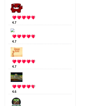
4.7
:
Super meat boy
(16 votes)
4.7
:
Kingdom Rush
(3 votes)
4.7
:
Gunman Clive
(3 votes)
4.6
:
Bastion
(17 votes)