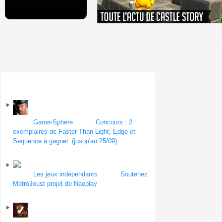
Sur le forum
Forum
Game-Sphere
| Topic
Concours : 2
exemplaires de Faster Than Light, Edge et
Sequence à gagner. (jusqu'au 25/09)
par snatch
le 18 septembre 2012
Forum
Les jeux indépendants
| Topic
Soutenez
MetroJoust projet de Naoplay
par Alocer
le 18
septembre 2012