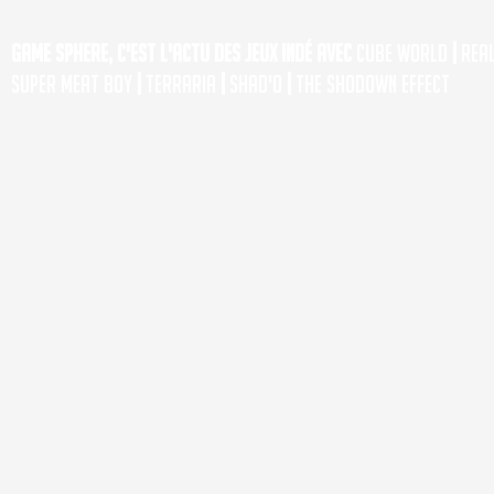
Game Sphere, c'est l'actu des jeux indé avec
Cube World
|
Rea
Super Meat Boy
|
Terraria
|
Shad'o
|
The Shodown Effect