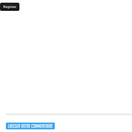
Sealark est un jeu d’aventure 
développé sur PC, Mac et Linu
d’une jeune fille, passionnée 
ouvert submergé par l’océan e
poissons. Les objectifs du jeu 
poisson, défaire des boss, exp
résoudre des énigmes.