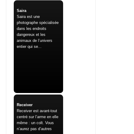
Saira
Saira est une
photographe spécialisée
dans les endroits
dangereux et les
animaux de l’univers
entier qui se...
Receiver
Receiver est avant-tout
centré sur l’arme en elle
même : un colt. Vous
n’aurez pas d’autres