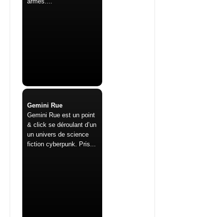
armes....
Gemini Rue
Gemini Rue est un point
& click se déroulant d’un
un univers de science
fiction cyberpunk. Pris...