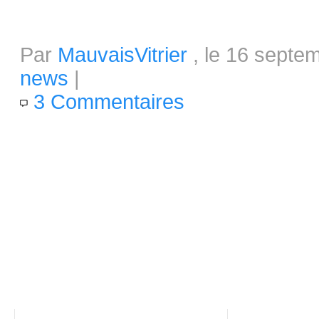
Sealark : dernier succès Kickstar
Par
MauvaisVitrier
, le 16 septe
news
|
3 Commentaires
Démarrée vendredi 14 septembr
financement pour le développem
(fixé à hauteur de 5 000 dollar
où nous écrivons, le montant d
des 8 000 dollars...
Vous aimerez également