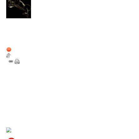
Mauvaisvitrier
Membre de la Sphère
Nombre de messages du
forum : 46
Membre depuis :
8 février 2012
Hors ligne
4
Ouais tu peux, suffit d'en disc
mail envoyé par l'adresse "conta
bon courage et tiens nous au 
projet :)
16 septembre 2012
21:09
Stupefly