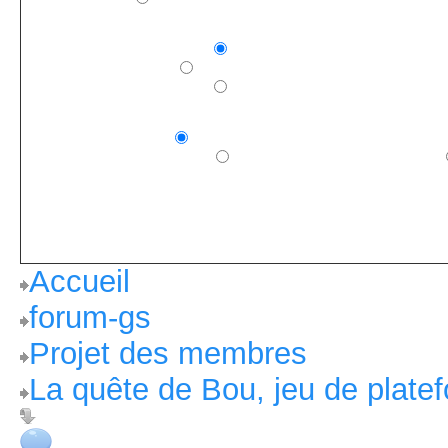
— Chercher —
Chercher n'importe quel mot
Chercher tous les mots
Chercher la phrase complète
— Options du forum —
Messages uniquement
Titres des sujets uniquement
Titres des messages et des sujets
Utilisation du caractères Joker:
* correspond à un nombre quelconque de caractères % correspond e
La longueur du mot recherché est au minimum de
4
caractères et au 
Accueil
forum-gs
Projet des membres
La quête de Bou, jeu de plat