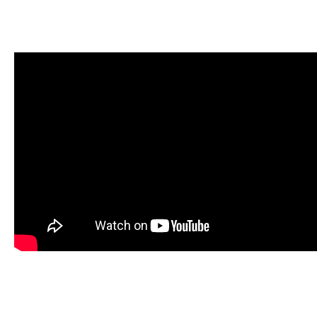
y trouverez davantage de détail
quelques séquences de gamep
Le jeu étant en phase de prod
également voir le prototype d'u