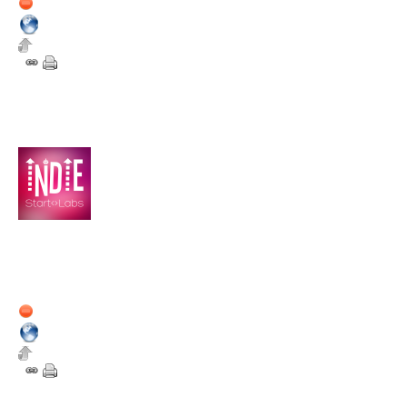
Hors ligne
6
Est-ce que le jeu sera disponib
1 novembre 2012
16:56
sheeka
Nouveau dans la Sphère
Nombre de messages du
forum : 2
Membre depuis :
1 novembre 2012
Hors ligne
7
lol C'est nice :D