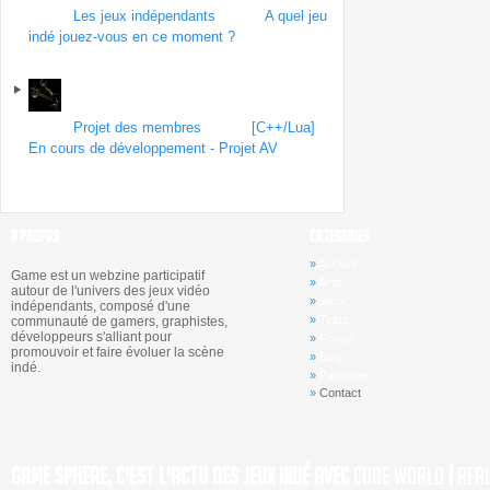
Forum
Les jeux indépendants
| Topic
A quel jeu
indé jouez-vous en ce moment ?
par
Mauvaisvitrier
le 7 février 2013
Forum
Projet des membres
| Topic
[C++/Lua]
En cours de développement - Projet AV
par
Mauvaisvitrier
le 7 février 2013
A PROPOS
CATEGORIES
»
Accueil
Game est un webzine participatif
»
Actu
autour de l'univers des jeux vidéo
»
Jeux
indépendants, composé d'une
»
Tests
communauté de gamers, graphistes,
développeurs s'alliant pour
»
Forum
promouvoir et faire évoluer la scène
»
Blog
indé.
»
Participer
»
Contact
Game Sphere, c'est l'actu des jeux indé avec
Cube World
|
Rea