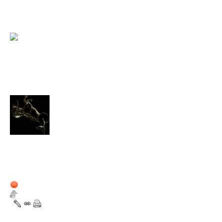
disponible pour toutes vos que
15 septembre 2012
14:40
Mauvaisvitrier
Membre de la Sphère
Nombre de messages du
forum : 46
Membre depuis :
8 février 2012
Hors ligne
2
Très influencé par Braid à ce qu