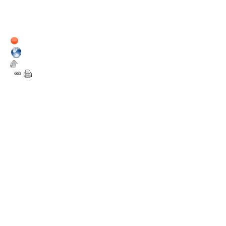
Nouveau dans la Sphère
Nombre de messages du
forum : 4
Membre depuis :
15 septembre 2012
Hors ligne
9
Bonjour à tous et navré pour l
des nouvelles, il y en a oui. 
répondre à devnewton, il est po
sous Linux car c'est une fonct
4 qui devrait sortir prochainem
Alors, concernant le concours G
malheureusement pas été sélecti