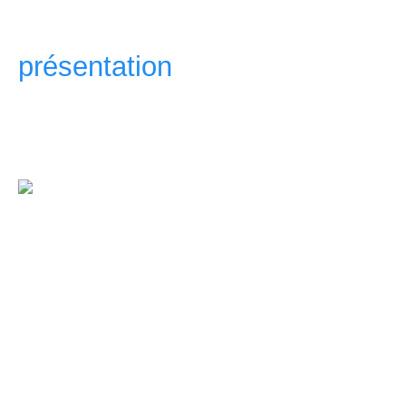
années. Vous pouvez passer 
présentation
pour plus d'infos 
Si j'ouvre ce topic, c'est donc 
que je réalise actuellement intit
La quête de Bou -le bouclier
jeu en 2D dans la veine des 
encore Limbo. Le jeu est ainsi
plateforme et d'énigmes à résou