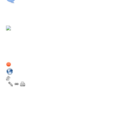
La quête de Bou, jeu de plate
15 septembre 2012
13:14
cerulean
Lorraine
Nouveau dans la Sphère
Nombre de messages du
forum : 4
Membre depuis :
15 septembre 2012
Hors ligne
1
Bonjour à tous et à toutes!
D'abord une petite présentation
infographiste de 26 ans IRL ch
dans le monde du jeu vidéo, m