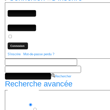
Nom de connexion
Mot-de-passe
Se souvenir de moi
S'inscrire
|
Mot-de-passe perdu ?
Rechercher
Recherche avancée
Recherche avancée :
— Activité du forum —
Forum actuel
Tous les forums