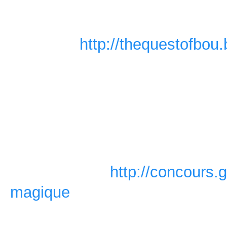
Un blog de développement est 
construction, mais vous pouvez
plus tard:
http://thequestofbou.
Un dernier mot, le jeu est actu
dans un concours organisé par 
gagnant verra son projet parra
un professionnel du milieu. Si
soutien à Bou, n'hésitez pas à
voter pour lui:
http://concours.
magique
Je vous remercie de votre atte