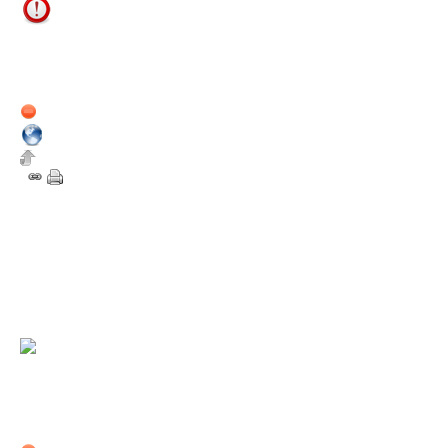
Admin
Nombre de messages du
forum : 98
Membre depuis :
2 août 2011
Hors ligne
5
Bel univers ! J'aime :)
27 octobre 2012
12:28
devnewton
Nouveau dans la Sphère
Nombre de messages du
forum : 1
Membre depuis :
27 octobre 2012