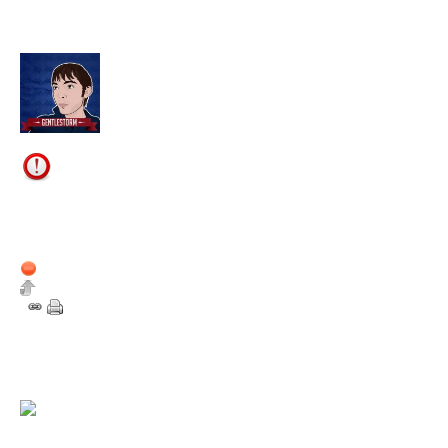
5 novembre 2012
16:45
GentleStorm
Admin
Nombre de messages du
forum : 101
Membre depuis :
2 août 2011
Hors ligne
8
Des nouvelles depuis ?
15 novembre 2012
18:44
cerulean
Lorraine