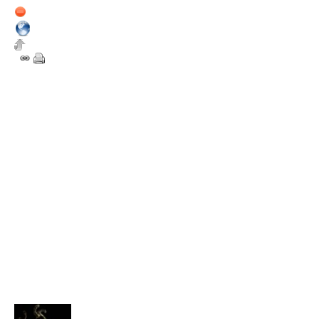
15 septembre 2012
Hors ligne
3
Merci MauvaisVitrier!
Effectivement le jeu se base su
connu du public joueur, après j'
originaux sans aller jusqu'à pré
^^.
Sinon je ne savais pas qu'on pou
vais voir tout ça dans les jours 
16 septembre 2012
20:45