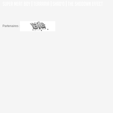
Super Meat Boy
|
Terraria
|
Shad'o
|
The Shodown Effect
Partenaires :