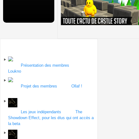
Sur le forum
Forum
Présentation des membres
| Topic
Loukno
par Stupefly
le 8 février 2013
Forum
Projet des membres
| Topic
Ollaf !
par
Dark screen
le 8 février 2013
Forum
Les jeux indépendants
| Topic
The
Showdown Effect, pour les élus qui ont accès a
la beta
par Mauvaisvitrier
le 8 février 2013