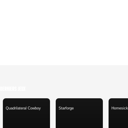
dragibus999, spaceorigin, mus
kahyo, kaiji, pinto, ev000, dev
Modérateurs :
Administrateurs :
Stupefly (98)
Elle est pas belle ma signature ?
Derniers Jeux
Quadrilateral Cowboy
Starforge
Homesick