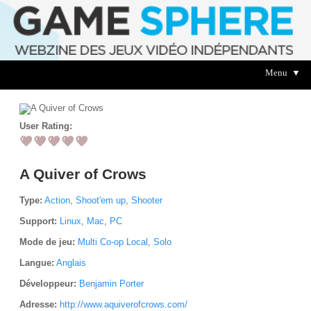
Menu ▼
User Rating:
A Quiver of Crows
Type:
Action
,
Shoot'em up
,
Shooter
Support:
Linux
,
Mac
,
PC
Mode de jeu:
Multi Co-op Local
,
Solo
Langue:
Anglais
Développeur:
Benjamin Porter
Adresse:
http://www.aquiverofcrows.com/