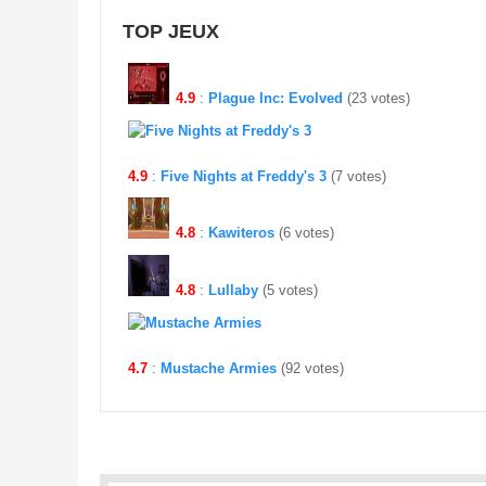
TOP JEUX
4.9
:
Plague Inc: Evolved
(23 votes)
4.9
:
Five Nights at Freddy's 3
(7 votes)
4.8
:
Kawiteros
(6 votes)
4.8
:
Lullaby
(5 votes)
4.7
:
Mustache Armies
(92 votes)