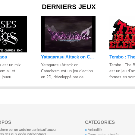
DERNIERS JEUX
aos
Yatagarasu Attack on C...
Tembo : The
 est un mix
Yatagarasu Attack on
Tembo : The B
’em all et
Cataclysm est un jeu d’action
est un jeu d’ac
 joueu...
en 2D, développé par de...
formes en scrol
OPOS
CATEGORIES
ere est un webzine participatif autour
»
Actualité
vers des jeux vidéo indépendants,