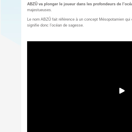
CASINO
IPAD
WINDOWS
ABZÛ va plonger le joueur dans les profondeurs de l’océ
IN
FINANCÉ
PS4
PHONE
majestueuses.
FRANCE
JAV
EN
–
2012
Le nom ABZÛ fait référence à un concept Mésopotamien qui es
ANDROID
signifie donc l’océan de sagesse.
FINANCÉ
EN
2013
FINANCÉ
EN
2014
FINANCÉ
EN
2015