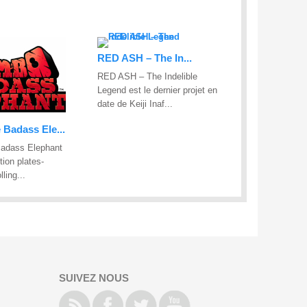
RED ASH – The In...
RED ASH – The Indelible
Legend est le dernier projet en
date de Keiji Inaf...
 Badass Ele...
adass Elephant
tion plates-
ling...
SUIVEZ NOUS