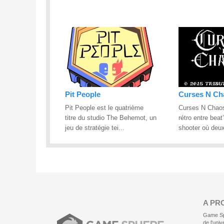
Pit People
Curses N Ch
Pit People est le quatrième
Curses N Chaos
titre du studio The Behemot, un
rétro entre beat
jeu de stratégie tei...
shooter où deux
A PR
Game Sph
de l'uni