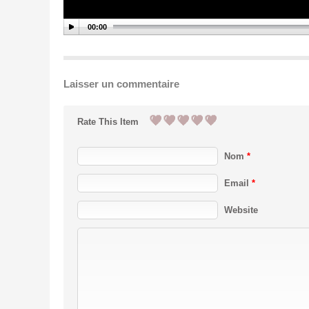
00:00
Laisser un commentaire
Rate This Item
Nom
*
Email
*
Website