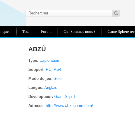
niques
Test
Forum
Qui Sommes nous ?
Game Sphere recr
R
ABZÛ
RS
E
Type:
Exploration
Support:
PC
,
PS4
NT
NT
Mode de jeu:
Solo
ES
Langue:
Anglais
Développeur:
Giant Squid
IT
NT
Adresse:
http://www.abzugame.com/
R
RE