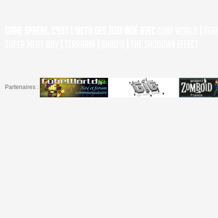
Game Sphere, c'est l'actu des jeux indé avec
Cube World
|
Rea
Super Meat Boy
|
Terraria
|
Shad'o
|
The Shodown Effect
Partenaires :