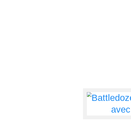
Battledozer (qui est un prototyp
Battledozer
est un jeu d’action
vous devez vous frayer un chemi
détruire). L’originalité du jeu 
effet votre tank a trois empla
automatiquement), et il vous f
vous trouverez sur votre route.
Je trouve personnellement ce 