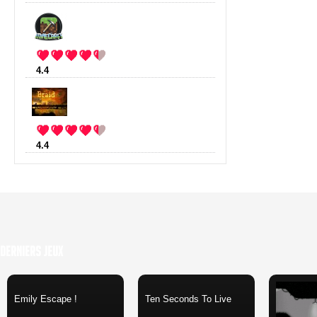
4.4
:
Minecraft
(23 votes)
4.4
:
Braid
(16 votes)
Derniers Jeux
Emily Escape !
Ten Seconds To Live