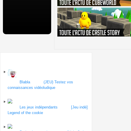
Sur le forum
Forum
Blabla
| Topic
(JEU) Testez vos
connaissances vidéoludique
par Yabes
le 1
septembre 2013
Forum
Les jeux indépendants
| Topic
[Jeu indé]
Legend of the cookie
par fulljelly
le 30 août
2013