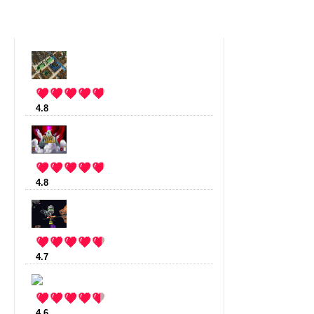
4.8
:
Stonehearth
(12 votes)
4.8
:
Rogue Legacy
(11 votes)
4.7
:
StarMade
(10 votes)
4.6
:
Mustache Armies
(9 votes)