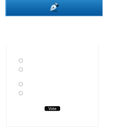
Sondage
Avez vous acheté Cube World ?
Oui !
Non, j'attends de voir les
prochaines mises à jour
Non et j'en ai pas l'intention
J'aimerais bien si le magasin était
ouvert...
View Results
Top jeu