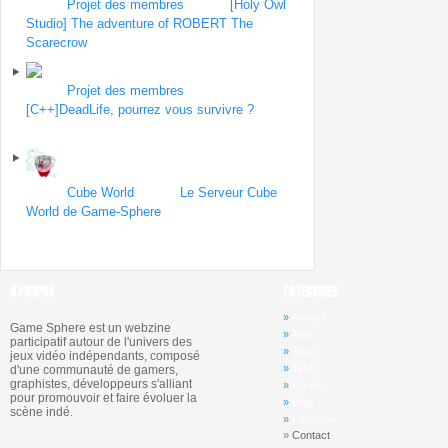
Forum
Projet des membres
| Topic
[Holy Owl
Studio] The adventure of ROBERT The
Scarecrow
par holyowl
le 30 août 2013
Forum
Projet des membres
| Topic
[C++]DeadLife, pourrez vous survivre ?
par
imote
le 29 août 2013
Forum
Cube World
| Topic
Le Serveur Cube
World de Game-Sphere
par Yabes
le 27 août
2013
A PROPOS
CATEGORIES
»
Accueil
Game Sphere est un webzine
»
Actu
participatif autour de l'univers des
»
Jeux
jeux vidéo indépendants, composé
»
Tests
d'une communauté de gamers,
graphistes, développeurs s'alliant
»
Forum
pour promouvoir et faire évoluer la
»
Blog
scène indé.
»
Participer
»
Contact