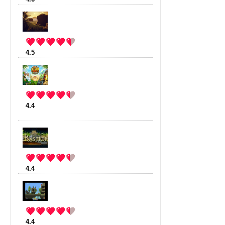
4.5
:
The Forest
(8 votes)
4.4
:
Kingdom Rush frontiers
(84
votes)
4.4
:
Bastion
(27 votes)
4.4
:
Broforce
(27 votes)