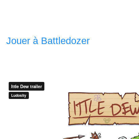
assez exploité (et il y a pas ma
deux premiers niveaux, mais im
Jouer à Battledozer
.
Rappelons tout de même que le
train de plancher sur un jeu d