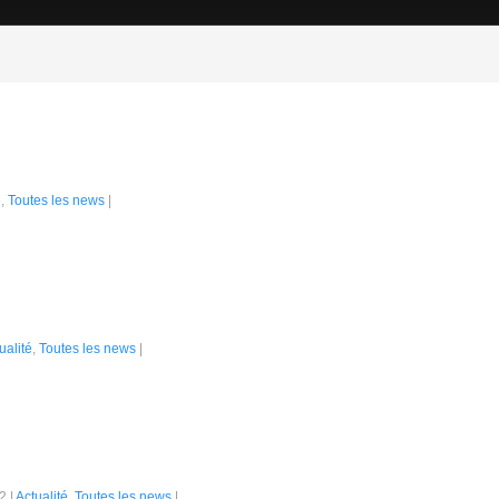
Hunted
é
,
Toutes les news
|
u studio Behold, s'habille d'un nouvel environnement : La Montagne. Les joueu
 de sapins pour se mettre à couvert des robots gentleman. SYABH...
 Being Hunted
ualité
,
Toutes les news
|
vidéos montrant des éléments de gameplay de Sir, You are Being Hunted. Cett
 future série de vidéo) arrive peu...
eing Hunted
2 |
Actualité
,
Toutes les news
|