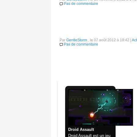
Pas de commentaire
Kickstarter permet bien souvent de financer 
différents projets qui sont en cours de finan
Sir, You Are Being Hunted se montre dan
Par
GentleStorm
, le 07 août 2012 à 18:42 |
Act
Pas de commentaire
Si il y a bien un jeu que Bender- de Futurama 
les robots gentlemans ont pour sport : la cha
Vous aimerez également
Droid Assault
Droid Assault est un jeu