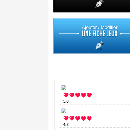
Top 10
5.0
:
Blockscape
(3 votes)
4.8
:
Ninja Momie
(13 votes)