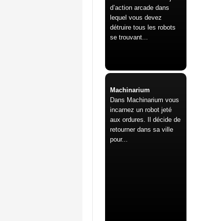
d’action arcade dans
lequel vous devez
détruire tous les robots
se trouvant...
Machinarium
Dans Machinarium vous
incarnez un robot jeté
aux ordures. Il décide de
retourner dans sa ville
pour...