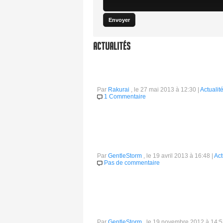
Actualités
Nouveau biome pour Sir, You Are Being 
Par
Rakurai
, le 27 mai 2013 à 12:30 |
Actualit
1 Commentaire
Sir, You Are Being Hunted, le prochain jeu d
de villages en ruine, de fermes et de forêts
Une vidéo de gameplay pour Sir, You Are
Par
GentleStorm
, le 19 avril 2013 à 16:48 |
Act
Pas de commentaire
Le studio Big Robot va débuter une série de 
première vidéo (qui fait plus office d'intro à la
Un oeil sur Kickstarter : Sir, You Are B
Par
GentleStorm
, le 19 novembre 2012 à 14:5