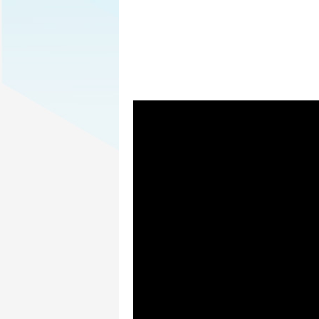
Sir, You Are Being Hunted
met les robots au
SYABH
se déroule dans un monde ouvert géné
donc des robots qui singent l’aristocratie. En
survivre.