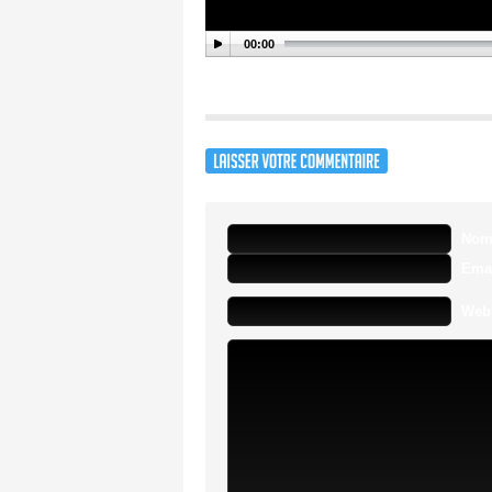
00:00
No
Ema
Webs