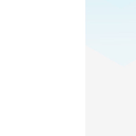
lemans ont pour sport
la chasse à l’homme
.
s habitants qui occupent le territoire sont
chiens, il va falloir batailler dur pour