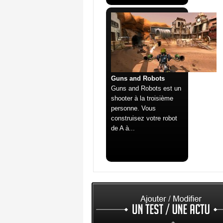
Guns and Robots
Guns and Robots est un
shooter à la troisième
personne. Vous
construisez votre robot
de A à...