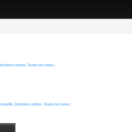
ght Bundle
ernières sorties
,
Toutes les news
|
n avant des jeux souhaitant apparaître sur la plate-forme Steam et se trouv
donc) vous pouvez vous procurer 9 jeux. Autant vous...
!
Actualité
,
Dernières sorties
,
Toutes les news
|
a fin de l’année, le jeu de plate-forme Potatoman Seeks The Troof retrace la 
eu onéreux, les 5 niveaux sont très...