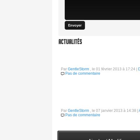
Actualités
9 jeux pour 5$ dans le nouveau Greenli
Par
GentleStorm
, le 01 février 2013 à 17:24 |
D
Pas de commentaire
Le Greenlight Bundle est un bundle mettant e
somme minimum de 5$ (un peu moins en euro 
Potatoman va vous redonner la patate 
Par
GentleStorm
, le 07 janvier 2013 à 14:38 |
Pas de commentaire
Développé par le studio PixelJam et sorti à l
sens de sa vie. Assez court mais également p