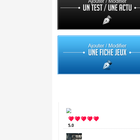
Top 10
5.0
:
Ludu
(5 votes)