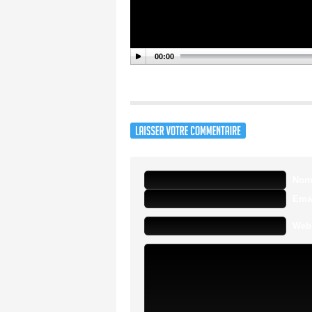
00:00
No
Ema
Webs