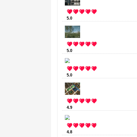
5.0
:
Gunpoint
(4 votes)
5.0
:
Cradle
(3 votes)
5.0
:
Blockscape
(3 votes)
4.9
:
Stonehearth
(14 votes)
4.8
:
Mustache Armies
(18 votes)