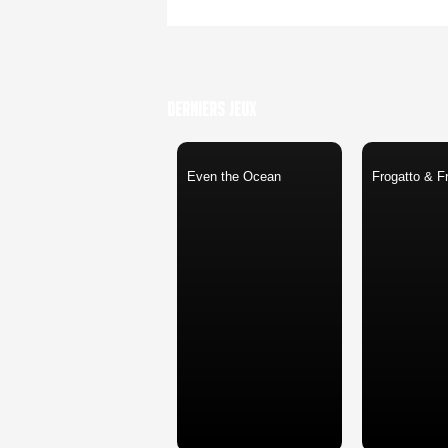
Derniers Jeux
Even the Ocean
Frogatto & F