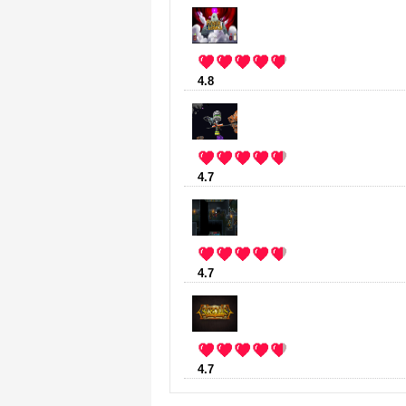
4.8
:
Rogue Legacy
(11 votes)
4.7
:
StarMade
(10 votes)
4.7
:
Hammerwatch
(3 votes)
4.7
:
Scrolls
(3 votes)