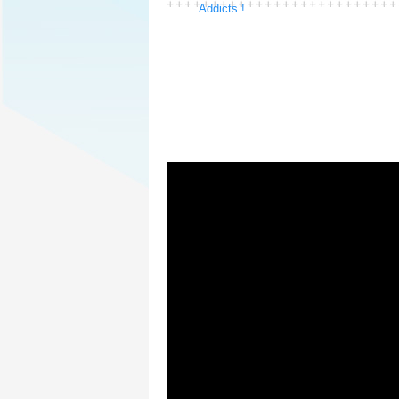
0
Addicts !
Jeu de plate-forme plutôt difficile, vous aide
Assez court mais également peu onéreux, les 
pas avoir beaucoup de problèmes.
Le véritable challenge de Potatoman est
d’