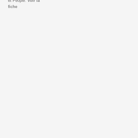
et People.
Voir la
fiche