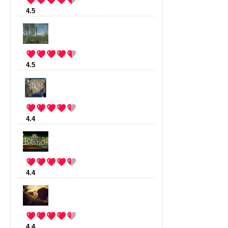
4.5
:
Rogue Legacy
(13 votes)
4.5
:
Cradle
(4 votes)
4.4
:
Space Origin
(57 votes)
4.4
:
Bastion
(28 votes)
4.4
:
The Forest
(10 votes)