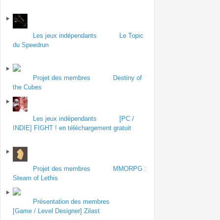
Forum
Les jeux indépendants
| Topic
Le Topic
du Speedrun
par MauvaisVitrier
le 21 octobre
2013
Forum
Projet des membres
| Topic
Destiny of
the Cubes
par warwax
le 21 octobre 2013
Forum
Les jeux indépendants
| Topic
[PC /
INDIE] FIGHT ! en téléchargement gratuit
par
aaa
le 19 octobre 2013
Forum
Projet des membres
| Topic
MMORPG :
Steam of Lethis
par Noodle
le 18 octobre 2013
Forum
Présentation des membres
| Topic
[Game / Level Designer] Zilast
par zilast
le 16