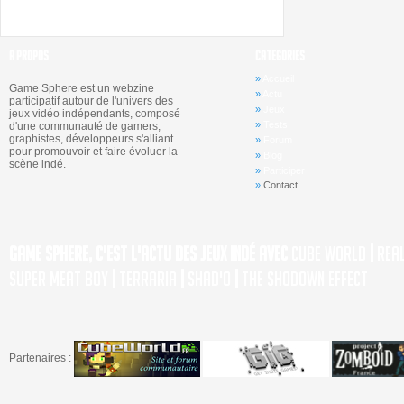
octobre 2013
A PROPOS
CATEGORIES
»
Accueil
Game Sphere est un webzine
»
Actu
participatif autour de l'univers des
»
Jeux
jeux vidéo indépendants, composé
»
Tests
d'une communauté de gamers,
graphistes, développeurs s'alliant
»
Forum
pour promouvoir et faire évoluer la
»
Blog
scène indé.
»
Participer
»
Contact
Game Sphere, c'est l'actu des jeux indé avec
Cube World
|
Rea
Super Meat Boy
|
Terraria
|
Shad'o
|
The Shodown Effect
Partenaires :