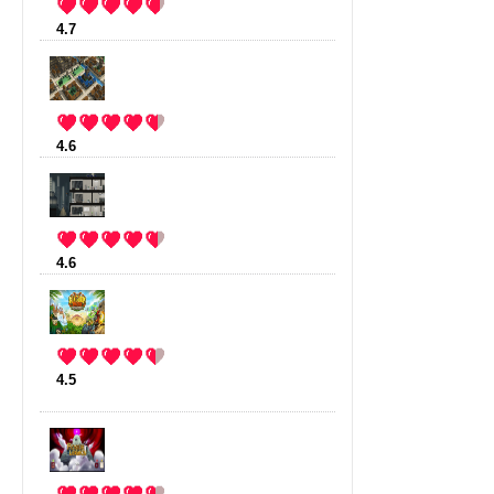
4.7
:
Mustache Armies
(22 votes)
4.6
:
Stonehearth
(18 votes)
4.6
:
Gunpoint
(5 votes)
4.5
:
Kingdom Rush Frontiers
(92
votes)