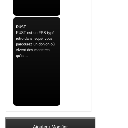
RUST
RUST est un FPS typé
rétro dans lequel vous
parcourez un donjon où
vivent des monstres
qu’ils...