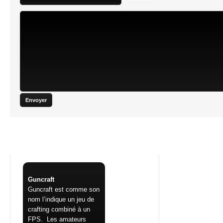
Vous aimerez également
Guncraft
Guncraft est comme son
nom l’indique un jeu de
crafting combiné à un
FPS. Les amateurs