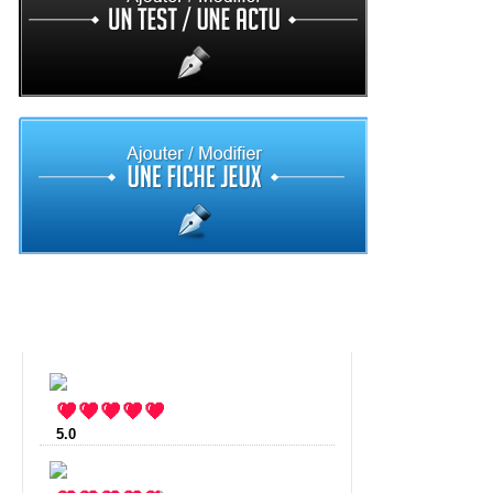
Top 10
5.0
:
Sky Nations
(3 votes)