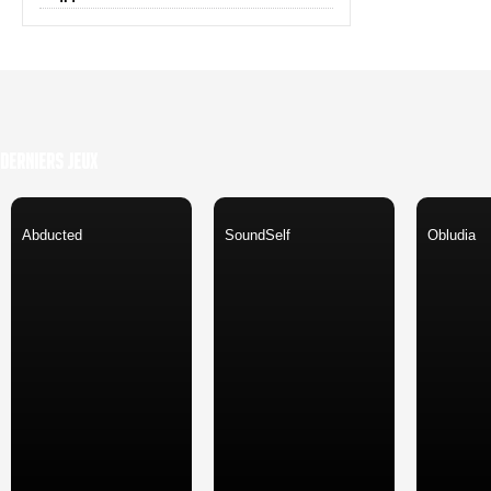
Derniers Jeux
Abducted
SoundSelf
Obludia