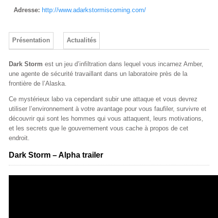
Adresse:
http://www.adarkstormiscoming.com/
Présentation
Actualités
Dark Storm
est un jeu d’infiltration dans lequel vous incarnez Amber,
une agente de sécurité travaillant dans un laboratoire près de la
frontière de l’Alaska.
Ce mystérieux labo va cependant subir une attaque et vous devrez
utiliser l’environnement à votre avantage pour vous faufiler, survivre et
découvrir qui sont les hommes qui vous attaquent, leurs motivations,
et les secrets que le gouvernement vous cache à propos de cet
endroit.
Dark Storm – Alpha trailer