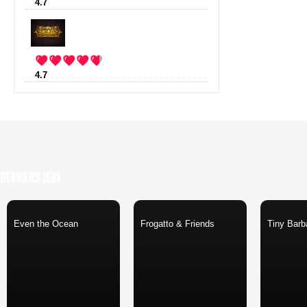
4.7
:
StarMade
(10 votes)
4.7
:
Scrolls
(3 votes)
Derniers Jeux
Even the Ocean
Frogatto & Friends
Tiny Barb