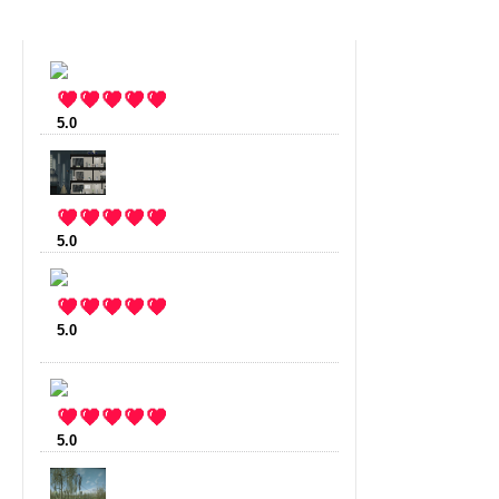
5.0
:
Ludu
(5 votes)
5.0
:
Gunpoint
(4 votes)
5.0
:
Valdis Story : Abysal City
(3
votes)
5.0
:
Blockscape
(3 votes)