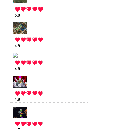
5.0
:
Cradle
(3 votes)
4.9
:
Stonehearth
(14 votes)
4.8
:
Mustache Armies
(18 votes)
4.8
:
Rogue Legacy
(11 votes)