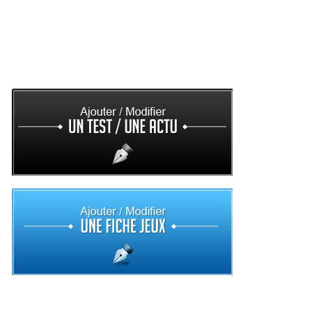
à BitBlot. Quel est ce jeu qui s
La réponse est Aquaria. Voilà 
faire...
Top 10