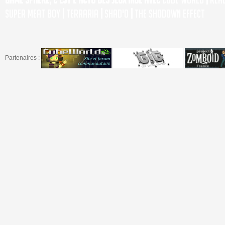
Super Meat Boy
|
Terraria
|
Shad'o
|
The Shodown Effect
Partenaires :