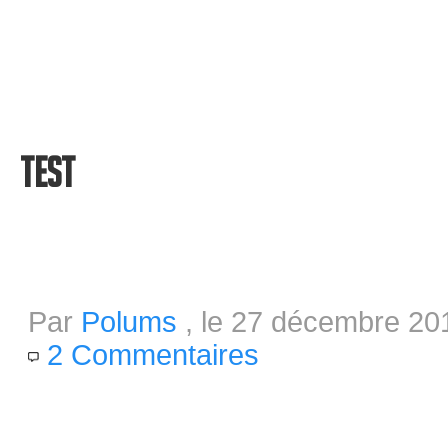
Humble Introversion Bundle qu
s’achèvera dans 4 jours ! Le H
jeux Indies, disponible pour le p
Test
La musique du monde du silence
Par
Polums
, le 27 décembre 201
2 Commentaires
Plongez (littéralement) avec N
un monde subaquatique magnifi