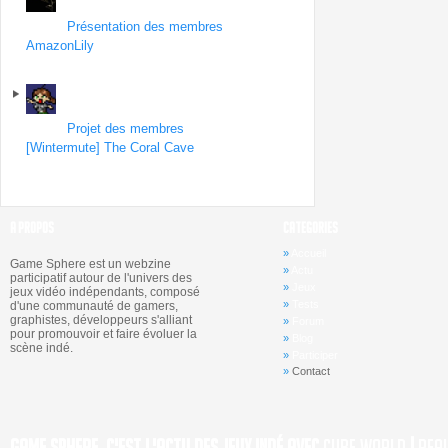
Forum
Présentation des membres
| Topic
AmazonLily
par MauvaisVitrier
le 6 octobre
2013
Forum
Projet des membres
| Topic
[Wintermute] The Coral Cave
par amazonlily
le
6 octobre 2013
A PROPOS
CATEGORIES
»
Accueil
Game Sphere est un webzine
»
Actu
participatif autour de l'univers des
»
Jeux
jeux vidéo indépendants, composé
»
Tests
d'une communauté de gamers,
graphistes, développeurs s'alliant
»
Forum
pour promouvoir et faire évoluer la
»
Blog
scène indé.
»
Participer
»
Contact
Game Sphere, c'est l'actu des jeux indé avec
Cube World
|
Rea