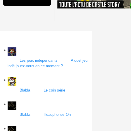
Sur le forum
Forum
Les jeux indépendants
| Topic
A quel jeu
indé jouez-vous en ce moment ?
par amazonlily
le 8 octobre 2013
Forum
Blabla
| Topic
Le coin série
par ATH
le 6
octobre 2013
Forum
Blabla
| Topic
Headphones On
par
MauvaisVitrier
le 6 octobre 2013