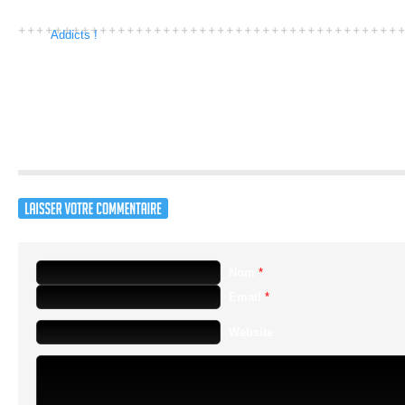
Nombre d'addicts :
0
Addicts !
Un jeu d’aventure dans un uni
Nom
*
Email
*
Website