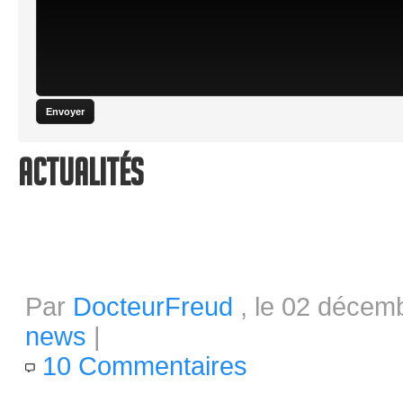
Actualités
Plus que 4 jours avant la fin du
Par
DocteurFreud
, le 02 décem
news
|
10 Commentaires
« Pay what you want. Support