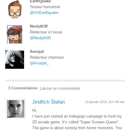
EarthQuake
Testeur humoriste
@VGEarthquake
Neolyth30
Rédacteur à l’essai
@Neolyth30
Avorpal
Rédacteur charmeur
@Avorpal_
3 Commentaires
Laisser un commentaire
Jindřich Štefan
22 janvier 2014, 11 h 40 min
Hi,
I have just started an Indiegogo campaign to fund my
2D arcade game. It’s called “Super Scream Queen”.
The game is about running from horror monsters. You