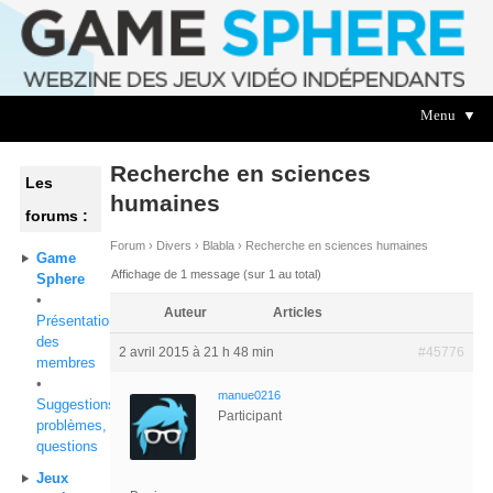
Menu ▼
Recherche en sciences
Les
humaines
forums :
Forum
›
Divers
›
Blabla
›
Recherche en sciences humaines
Game
Affichage de 1 message (sur 1 au total)
Sphere
•
Auteur
Articles
Présentation
des
2 avril 2015 à 21 h 48 min
#45776
membres
•
manue0216
Suggestions,
Participant
problèmes,
questions
Jeux