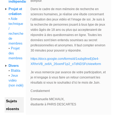
Bonjour.
indépendants
Projet et
Dans le cadre de mon mémoire de recherche en
création
sciences humaines, je réalise une étude concernant
•
Aide
l’utilisation des jeux vidéo et l’image de soi. Je suis à
technique
la recherche de personnes jouant à tous type de jeux
/
vidéo âgés de 18 ans ou plus qui accepteraient de
recherche
répondre à des questionnaires en ligne. Toutes les
de
données sont bien entendu soumises au secret
membres
professionnelles et anonymes. Il faut compter environ
•
Projet
30 minutes pour pouvoir y répondre.
des
membres
https://docs.google.com/forms/d/1xubg8neEj0e4-
XRhnVB_ze8A_26xxmF1p2_oTdNDSFc/viewform
Divers
•
Blabla
Je vous remercie par avance de votre participation, et
•
Jeux
je m’engage à vous faire un retour concernant les
vidéo
résultats si vous le souhaitez d’ici le mois de Juin.
(non indé)
Cordialement
Emmanuelle MICHAUX,
Sujets
étudiante à PARIS DESCARTES
récents