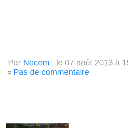
connaissez personne sachant p
programmation c'est votre truc
serait...
MirrorMoon : Précommande et be
Par
Necem
, le 07 août 2013 à 1
Pas de commentaire
MirrorMoon est disponible dep
de 8,99$ sur le site officiel du
prime d'un accès instantané à l
septembre lors de la...