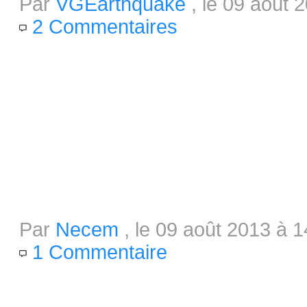
Par
VGEarthquake
, le 09 août 
2 Commentaires
Le moins que l’on puisse dire,
Pope sort des sentiers battus. 
vidéo nous propose d’incarner 
surement ce qui fait que ce jeu a
15 Nouveaux jeux passent au vert
Par
Necem
, le 09 août 2013 à 1
1 Commentaire
Après une dernière fournée déj
2 semaines, c'est cette fois-ci 