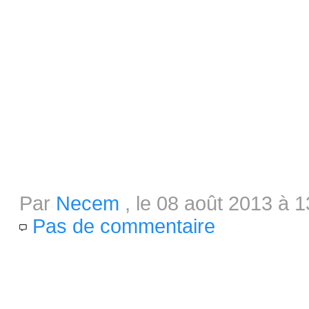
débarquent Guacamelee, la ver
Papers, Please sur Steam. Celu
est bien évidemment Spelunky, 
like...
Faëria : Stress test du 9 au 11 aoû
Par
Necem
, le 08 août 2013 à 1
Pas de commentaire
Un jeu belge avec plus de 250 c
chaque partie et une bonne dose
Faëria vous propose de particip