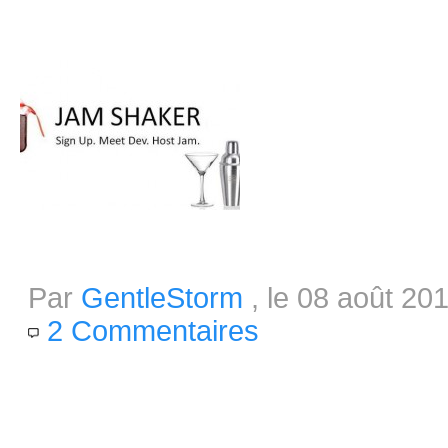
test qui aura lieu du 9 au...
Vous êtes seul pour une Jam ? Jam
Par
GentleStorm
, le 08 août 201
2 Commentaires
Vous avez déjà voulu participe
équipe dans un temps imparti) 