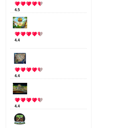
4.5
:
The Forest
(8 votes)
4.4
:
Kingdom Rush frontiers
(85
votes)
4.4
:
Space Origin
(48 votes)
4.4
:
Bastion
(27 votes)