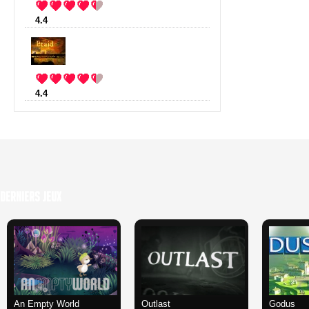
4.4
:
Minecraft
(23 votes)
4.4
:
Braid
(16 votes)
Derniers Jeux
An Empty World
Outlast
Godus