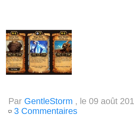
l'épreuve Greenlight. N'hésitez 
satisfaire votre curiosité.
Grosse mise à jour pour Scrolls
Par
GentleStorm
, le 09 août 20
3 Commentaires
Depuis la sortie de la beta de S