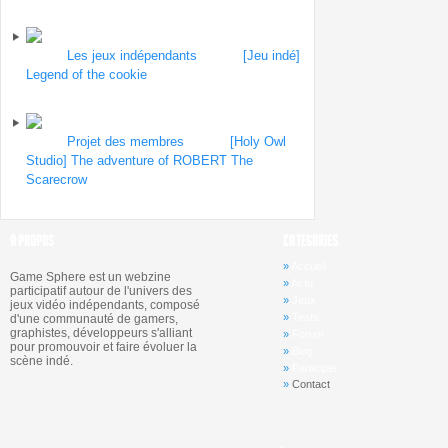
2013
Forum
Les jeux indépendants
| Topic
[Jeu indé]
Legend of the cookie
par fulljelly
le 30 août
2013
Forum
Projet des membres
| Topic
[Holy Owl
Studio] The adventure of ROBERT The
Scarecrow
par holyowl
le 30 août 2013
A PROPOS
CATEGORIES
»
Accueil
Game Sphere est un webzine
»
Actu
participatif autour de l'univers des
»
Jeux
jeux vidéo indépendants, composé
»
Tests
d'une communauté de gamers,
graphistes, développeurs s'alliant
»
Forum
pour promouvoir et faire évoluer la
»
Blog
scène indé.
»
Participer
»
Contact