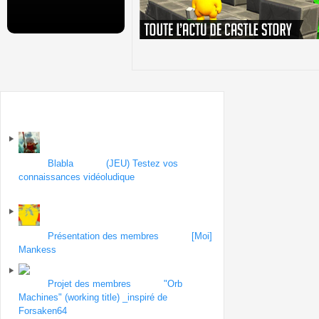
Sur le forum
Forum
Blabla
| Topic
(JEU) Testez vos
connaissances vidéoludique
par MorgiizZ
le 7
septembre 2013
Forum
Présentation des membres
| Topic
[Moi]
Mankess
par ogame
le 4 septembre 2013
Forum
Projet des membres
| Topic
"Orb
Machines" (working title) _inspiré de
Forsaken64
par victor_vector
le 3 septembre