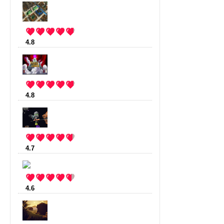
4.8
:
Stonehearth
(13 votes)
4.8
:
Rogue Legacy
(11 votes)
4.7
:
StarMade
(10 votes)
4.6
:
Mustache Armies
(11 votes)