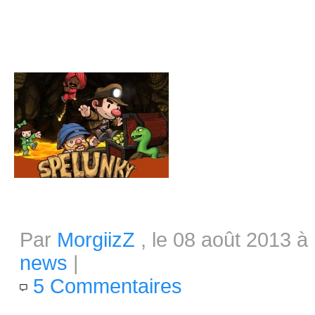
droit à des mises à jour mineur
système de craft. Aujourd'hui 
grand et a...
Sorties Steam : Spelunky, Guacame
Par
MorgiizZ
, le 08 août 2013 à
news
|
5 Commentaires
Nous sommes enfin le 8 août 20