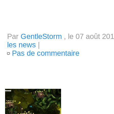
sur...
Legend of Dungeons passe en beta
Par
GentleStorm
, le 07 août 201
les news
|
Pas de commentaire
Un peu plus de huit mois après
(32 000$ pour 5000$ demandés
petit puisque le jeu vient de p