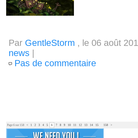
Sortie Steam : Beatbuddy : Tale o
Par
GentleStorm
, le 06 août 20
news
|
Pas de commentaire
Avec les nombreuses sorties qui
son entrée sur la célèbre plat
jeu est disponible sur Pc, Ma
(jusqu'au 13 août puis à 13,99€
Page 6 sur 158
<
1
2
3
4
5
6
7
8
9
10
11
12
13
14
15
...
158
>