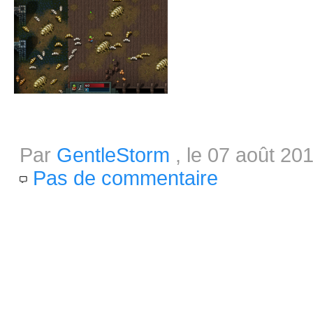
Hammerwatch disponible le 12 a
Par
GentleStorm
, le 07 août 201
Pas de commentaire
Ce début du mois d’août sera d
Guacamelee, Spelunky, Papers, 
Hammerwatch qui sera disponib
désirez acquérir le jeu vous p