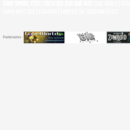
Game Sphere, c'est l'actu des jeux indé avec
Cube World
|
Rea
Super Meat Boy
|
Terraria
|
Shad'o
|
The Shodown Effect
Partenaires :