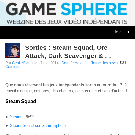
Menu ▼
Sorties : Steam Squad, Orc
Attack, Dark Scavenger & …
Par
GentleStorm
, le 17 mai 2014 |
Dernières sorties
,
Toutes les news
|
1
Comment
Que nous réservent les jeux indépendants sortis aujourd’hui ?
Du
travail d’équipe, des orcs, des chomps, de la course et bien d’autres !
Steam Squad
Steam
– 9€99
Steam Squad sur Game Sphere