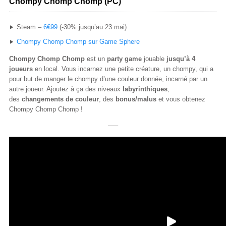
Chompy Chomp Chomp (PC)
Steam –
6€99
(-30% jusqu’au 23 mai)
Chompy Chomp Chomp sur Game Sphere
Chompy Chomp Chomp
est un
party game
jouable
jusqu’à 4
joueurs
en local. Vous incarnez une petite créature, un chompy, qui a
pour but de manger le chompy d’une couleur donnée, incarné par un
autre joueur. Ajoutez à ça des niveaux
labyrinthiques
,
des
changements de couleur
, des
bonus/malus
et vous obtenez
Chompy Chomp Chomp !
—–