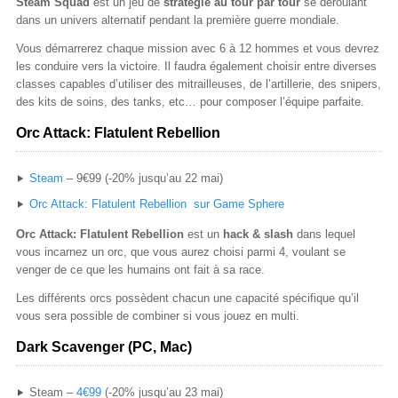
Steam Squad
est un jeu de
stratégie au tour par tour
se déroulant
dans un univers alternatif pendant la première guerre mondiale.
Vous démarrerez chaque mission avec 6 à 12 hommes et vous devrez
les conduire vers la victoire. Il faudra également choisir entre diverses
classes capables d’utiliser des mitrailleuses, de l’artillerie, des snipers,
des kits de soins, des tanks, etc… pour composer l’équipe parfaite.
Orc Attack: Flatulent Rebellion
Steam
– 9€99 (-20% jusqu’au 22 mai)
Orc Attack: Flatulent Rebellion sur Game Sphere
Orc Attack: Flatulent Rebellion
est un
hack & slash
dans lequel
vous incarnez un orc, que vous aurez choisi parmi 4, voulant se
venger de ce que les humains ont fait à sa race.
Les différents orcs possèdent chacun une capacité spécifique qu’il
vous sera possible de combiner si vous jouez en multi.
Dark Scavenger (PC, Mac)
Steam –
4€99
(-20% jusqu’au 23 mai)