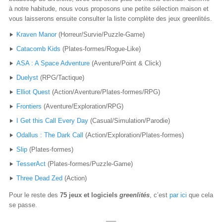
à notre habitude, nous vous proposons une petite sélection maison et
vous laisserons ensuite consulter la liste complète des jeux greenlités.
Kraven Manor
(Horreur/Survie/Puzzle-Game)
Catacomb Kids
(Plates-formes/Rogue-Like)
ASA : A Space Adventure
(Aventure/Point & Click)
Duelyst
(RPG/Tactique)
Elliot Quest
(Action/Aventure/Plates-formes/RPG)
Frontiers
(Aventure/Exploration/RPG)
I Get this Call Every Day
(Casual/Simulation/Parodie)
Odallus : The Dark Call
(Action/Exploration/Plates-formes)
Slip
(Plates-formes)
TesserAct
(Plates-formes/Puzzle-Game)
Three Dead Zed
(Action)
Pour le reste des
75 jeux et logiciels
greenlités
, c’est
par ici
que cela
se passe.
—–