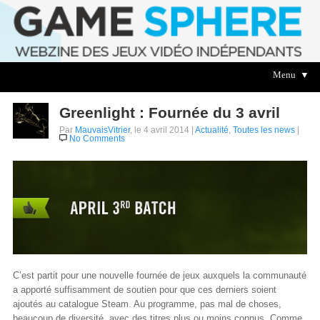
Menu ▼
Greenlight : Fournée du 3 avril
Par
MauvaisVitrier
, le 4 avril 2014 |
Actualité
,
Toutes les news
|
No Comments
C’est partit pour une nouvelle fournée de jeux auxquels la communauté
a apporté suffisamment de soutien pour que ces derniers soient
ajoutés au catalogue Steam. Au programme, pas mal de choses,
beaucoup de diversité, avec des titres plus ou moins connus. Comme