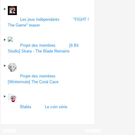
13 septembre 2013
Forum
Les jeux indépendants
| Topic
"FIGHT !
The Game" teaser
par freakacga1
le 12
septembre 2013
Forum
Projet des membres
| Topic
[8 Bit
Studio] Skara - The Blade Remains
par psyshik
le 12 septembre 2013
Forum
Projet des membres
| Topic
[Wintermute] The Coral Cave
par romain
le 10
septembre 2013
Forum
Blabla
| Topic
Le coin série
par Yabes
le
9 septembre 2013
A PROPOS
CATEGORIES