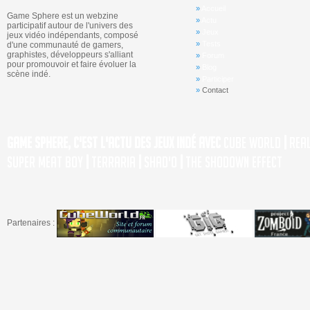
»
Accueil
Game Sphere est un webzine
»
Actu
participatif autour de l'univers des
»
Jeux
jeux vidéo indépendants, composé
»
Tests
d'une communauté de gamers,
graphistes, développeurs s'alliant
»
Forum
pour promouvoir et faire évoluer la
»
Blog
scène indé.
»
Participer
»
Contact
Game Sphere, c'est l'actu des jeux indé avec
Cube World
|
Rea
Super Meat Boy
|
Terraria
|
Shad'o
|
The Shodown Effect
Partenaires :