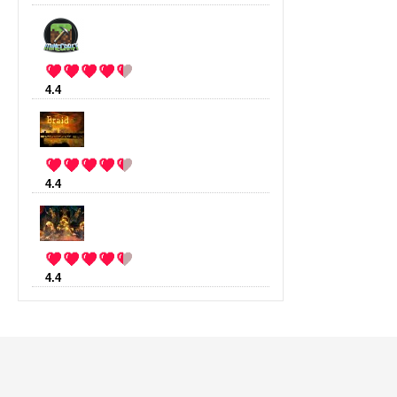
4.4
:
Minecraft
(23 votes)
4.4
:
Braid
(16 votes)
4.4
:
Trine 2
(11 votes)