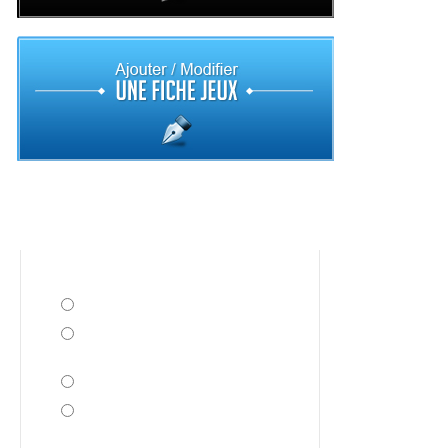
Sondage
Avez vous acheté Cube World ?
Oui !
Non, j'attends de voir les
prochaines mises à jour
Non et j'en ai pas l'intention
J'aimerais bien si le magasin était
ouvert...