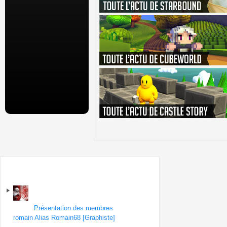
Sur le forum
Forum
Présentation des membres
| Topic
romain Alias Romain68 [Graphiste]
par aaa
le