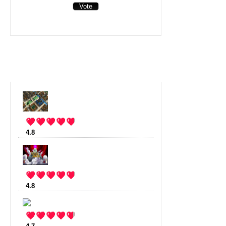
View Results
Top jeu
4.8
:
Stonehearth
(13 votes)
4.8
:
Rogue Legacy
(11 votes)