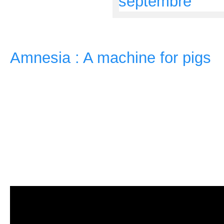
C’était dans l’air depuis quelque
Amnesia : A machine for pigs
s
prochain au prix de 15,99€.
Vo
précommander votre exempl
Êtes-vous prêt à recommencer
lit ?