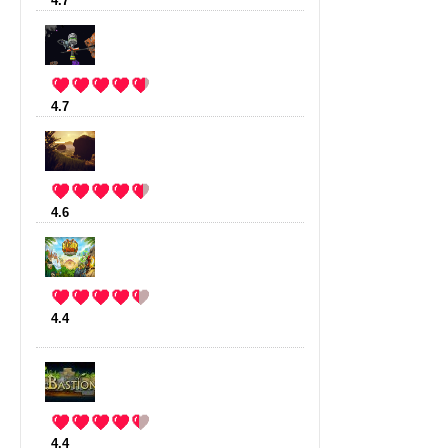
4.7
:
Mustache Armies
(12 votes)
4.7
:
StarMade
(10 votes)
4.6
:
The Forest
(9 votes)
4.4
:
Kingdom Rush frontiers
(85
votes)
4.4
:
Bastion
(27 votes)