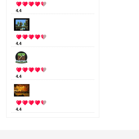
4.4
:
Bastion
(27 votes)
4.4
:
Broforce
(27 votes)
4.4
:
Minecraft
(23 votes)
4.4
:
Braid
(16 votes)