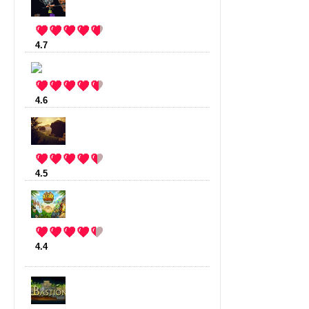
4.7
:
StarMade
(10 votes)
4.6
:
Mustache Armies
(9 votes)
4.5
:
The Forest
(8 votes)
4.4
:
Kingdom Rush frontiers
(84
votes)