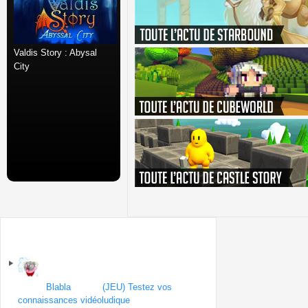
Valdis Story : Abysal
City
Sur le forum
Forum
Blabla
| Topic
(JEU) Testez vos
connaissances vidéoludique
par Yabes
le 1