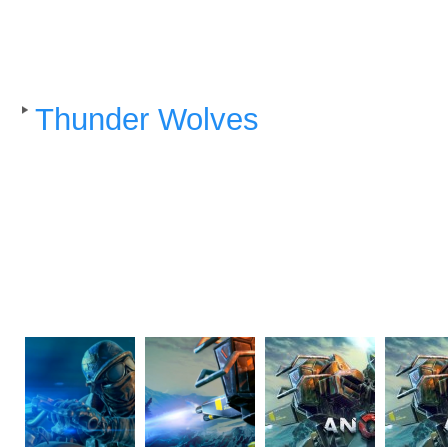
vous munir de diverses arme
mode multijoueur reste le mo
Thunder Wolves
(
14,99€
) : T
lequel vous incarnez un pilote
aux armes variées et bataille
mode co-op locale est disponi
Sur le même thème :