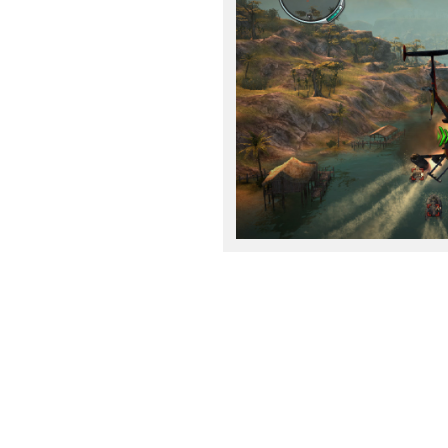
C’est l’heure des sorties Ste
nombre de trois. Dans cette fo
Tower Defense:
Anomaly 2
du 
d’entre vous ont pu tester en b