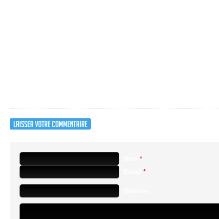
Par contre j’attendais av
aussi), malheureusement l
grosses productions en cas
Si ça commence aussi à ce 
prendre les jeux en préc
Nom
*
Email
*
Website