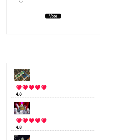
J'aimerais bien si le magasin était
ouvert...
View Results
Top jeu
4.8
:
Stonehearth
(12 votes)
4.8
:
Rogue Legacy
(11 votes)