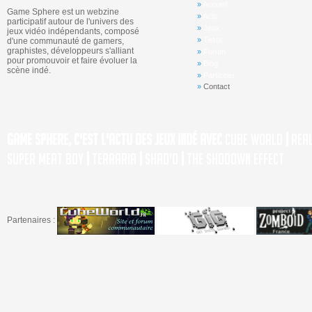
»
Accueil
Game Sphere est un webzine
»
Actu
participatif autour de l'univers des
»
Jeux
jeux vidéo indépendants, composé
»
Tests
d'une communauté de gamers,
graphistes, développeurs s'alliant
»
Forum
pour promouvoir et faire évoluer la
»
Blog
scène indé.
»
Participer
»
Contact
Game Sphere, c'est l'actu des jeux indé avec
Cube World
|
Rea
Super Meat Boy
|
Terraria
|
Shad'o
|
The Shodown Effect
Partenaires :