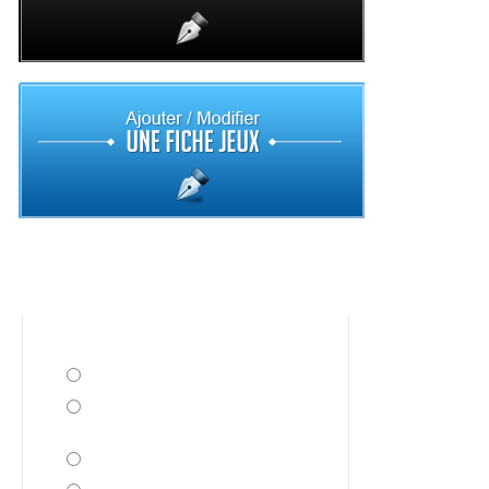
Sondage
Avez vous acheté Cube World ?
Oui !
Non, j'attends de voir les
prochaines mises à jour
Non et j'en ai pas l'intention