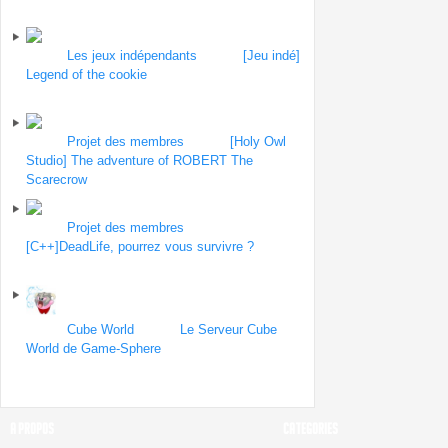
septembre 2013
Forum
Les jeux indépendants
| Topic
[Jeu indé]
Legend of the cookie
par fulljelly
le 30 août
2013
Forum
Projet des membres
| Topic
[Holy Owl
Studio] The adventure of ROBERT The
Scarecrow
par holyowl
le 30 août 2013
Forum
Projet des membres
| Topic
[C++]DeadLife, pourrez vous survivre ?
par
imote
le 29 août 2013
Forum
Cube World
| Topic
Le Serveur Cube
World de Game-Sphere
par Yabes
le 27 août
2013
A PROPOS
CATEGORIES