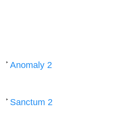
Coffee Stain Studios. Most Wan
l’arrivée de son jeu d’action aé
comme Sanctum 2, est disponi
Si ces jeux vous intriguent,
all
correspondantes
:
Anomaly 2
(
13,99€
) : Reprene
multijoueur, Anomaly 2 mêler
jeu est disponible sur PC,Mac
Sanctum 2
(
13,99€
) : Sanctu
Déployez vos armes et autres 
d’ennemis; se lance alors la 