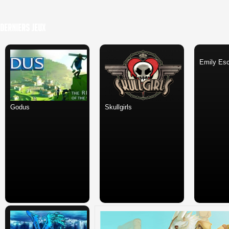
Derniers Jeux
Emily Esc
Godus
Skullgirls