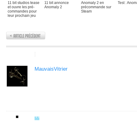
11 bit studios tease
11 bit annonce
Anomaly 2 en
Test : Anom
et ouvre les pré-
Anomaly 2
précommande sur
commandes pour
Steam
leur prochain jeu
2 Commentaires
Laisser un commentaire
MauvaisVitrier
Aucun jeu ne me tente dans
mon argent pour autre ch
lili
Anomaly me tente bien (