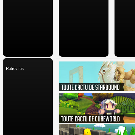
Retrovirus